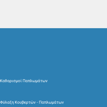
ς, δωρεάν φύλαξη και
ασκευαστή, πολύχρονη εμπειρία
ς, φλοκάτες ή και τον καθαρισμό
ασία μας και την παροχή
 με σεβασμό στις ανάγκες σας.
:
2221030659 &
Κινητό:
ail.com
Καθαρισμοί Παπλωμάτων
Φύλαξη Κουβερτών - Παπλωμάτων