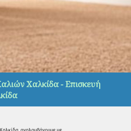
αλιών Χαλκίδα - Επισκευή
κίδα
Χαλκίδα, αναλαμβάνουμε με