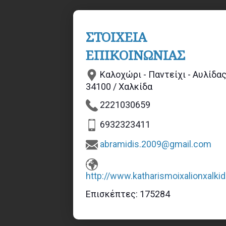
ΣΤΟΙΧΕΙΑ
ΕΠΙΚΟΙΝΩΝΙΑΣ
Καλοχώρι - Παντείχι - Αυλίδας
34100 / Χαλκίδα
2221030659
6932323411
abramidis.2009@gmail.com
http://www.katharismoixalionxalkid
Επισκέπτες:
175284