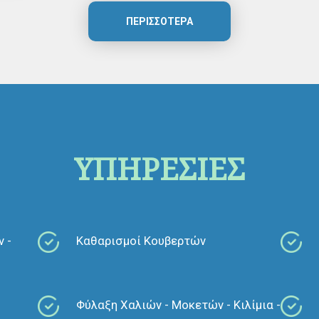
- Χειροποίητα μάλλινα
ΠΕΡΙΣΣΌΤΕΡΑ
- Συνθετικά μηχανής
- Χαλί κοκοφοίνικα
- Μεταξωτά σύμμεικτα
Δωρεάν παραλαβή και παράδοση στο χώρο σα
αποθήκευση.
Καθαρισμός σύμφωνα με τις οδηγίες του κατ
και εξειδίκευση.
ΥΠΗΡΕΣΙΕΣ
Ό,τι και αν μας εμπιστευθείτε (χαλιά, μοκέτε
του σαλονιού σας), αφοσιωνόμαστε στην εργ
εξειδικευμένου, επαγγελματικού καθαρισμού,
Μπορείτε να επικοινωνείτε μαζί μας στα
Tηλ
6932323411 και στο
email:
abramidis.2009@gm
 -
Καθαρισμοί Κουβερτών
Με εκτίμηση:
Αβραμίδης Αβραάμ.
Φύλαξη Χαλιών - Μοκετών - Κιλίμια -