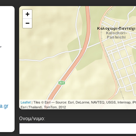
+
−
,
Leaflet
| Tiles © Esri — Source: Esri, DeLorme, NAVTEQ, USGS, Intermap, iP
a.gr
Esri (Thailand), TomTom, 2012
Ονομ/νυμο: